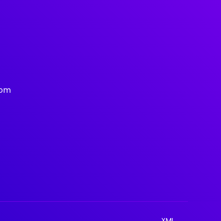
com
XML