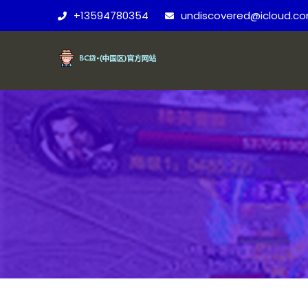
+13594780354
undiscovered@icloud.c