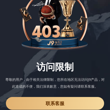
访问限制
尊敬的用户，由于相关法律限制，您所在地区无法访问J9产品，对
此造成的不便，我们深表歉意，您如有疑问请联系客服。
联系客服