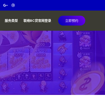
服务类型
联络BC贷官网登录
立即预约