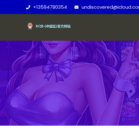
+13594780354
undiscovered@icloud.c