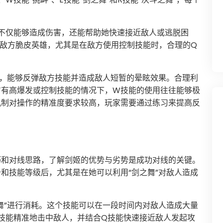
它不仅能够造成伤害，还能帮助她快速接近敌人或逃脱困
敌方脆皮英雄，尤其是在敌方使用控制技能时，合理的Q
能，能够反弹敌方技能并造成敌人短暂的晕眩效果。合理利
方有高爆发或控制技能的情况下，W技能的使用往往能够极
机制对操作的精准度要求较高，玩家需要通过练习来提高反
巧和对线思路，了解剑姬的优势与劣势是成功对线的关键。
和技能等级后，尤其是在她可以利用“剑之舞”对敌人造成
舞”进行消耗。这个技能可以在一段时间内对敌人造成大量
技能精准地击中敌人，并结合Q技能快速接近敌人发起攻