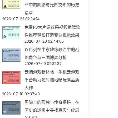
命中的阴影与光辉交织的历史
篇章
2026-07-22 02:34:14
免费PS大片调效果视频编辑软
件推荐轻松打造专业视觉效果
2026-07-20 02:44:05
以色列在中东地缘政治中的战
略角色与三国博弈分析
2026-07-19 02:32:37
云端游戏新体验：手机云游戏
平台助力随时随地畅玩高品质
大作
2026-07-18 02:37:43
黑隐士的孤独与传奇探秘：在
历史的迷雾中寻找真实与虚幻