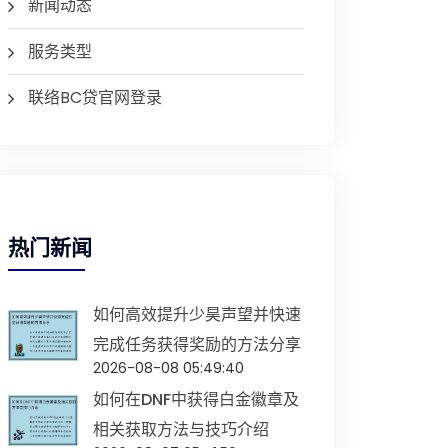
新闻动态
服务类型
联络BC贷官网登录
热门新闻
如何高效提升少昊声望并快速
完成任务获得奖励的方法分享
2026-08-08 05:49:40
如何在DNF中获得白金徽章及
相关获取方法与技巧介绍