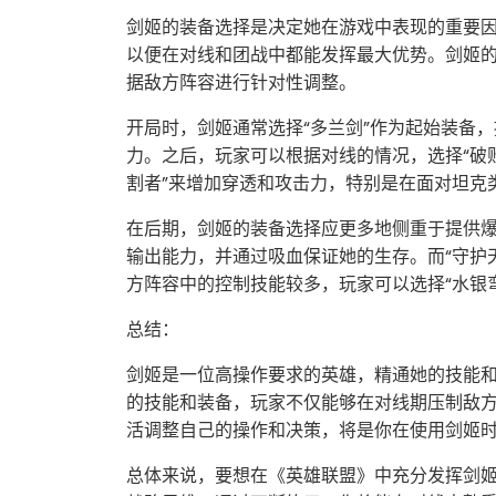
剑姬的装备选择是决定她在游戏中表现的重要
以便在对线和团战中都能发挥最大优势。剑姬
据敌方阵容进行针对性调整。
开局时，剑姬通常选择“多兰剑”作为起始装备
力。之后，玩家可以根据对线的情况，选择“破
割者”来增加穿透和攻击力，特别是在面对坦克
在后期，剑姬的装备选择应更多地侧重于提供爆
输出能力，并通过吸血保证她的生存。而“守护
方阵容中的控制技能较多，玩家可以选择“水银弯
总结：
剑姬是一位高操作要求的英雄，精通她的技能
的技能和装备，玩家不仅能够在对线期压制敌
活调整自己的操作和决策，将是你在使用剑姬
总体来说，要想在《英雄联盟》中充分发挥剑