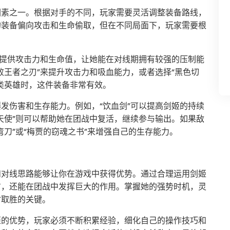
因素之一。根据对手的不同，玩家需要灵活调整装备路线，
的装备偏向攻击和生命偷取，但在不同局面下，玩家需要根
，提供攻击力和生命值，让她能在对线期拥有较强的压制能
败王者之刃”来提升攻击力和吸血能力，或者选择“黑色切
类英雄时，这件装备非常有效。
发伤害和生存能力。例如，“饮血剑”可以提高剑姬的持续
天使”则可以帮助她在团战中复活，继续参与输出。如果敌
刀”或“梅贾的窃魂之书”来增强自己的生存能力。
和对线思路能够让你在游戏中获得优势。通过合理运用剑姬
方，还能在团战中发挥巨大的作用。掌握她的强势时机，灵
时取胜的关键。
姬的优势，玩家必须不断积累经验，细化自己的操作技巧和