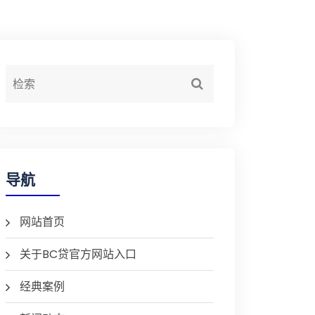
导航
网站首页
关于BC贷官方网站入口
经典案例