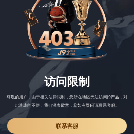
访问限制
尊敬的用户，由于相关法律限制，您所在地区无法访问J9产品，对
此造成的不便，我们深表歉意，您如有疑问请联系客服。
联系客服