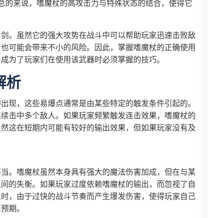
。总的来说，嗜魔杖的高攻击力与特殊状态的结合，使得它
刃剑。虽然它的强大攻势在战斗中可以帮助玩家迅速击败敌
，也可能会带来不小的风险。因此，掌握嗜魔杖的正确使用
，成为了玩家们在使用该武器时必须掌握的技巧。
解析
的出现，这些易爆点通常是由某些特定的触发条件引起的。
连续击中多个敌人。如果玩家频繁触发连击效果，嗜魔杖的
虽然这在短期内可能有较好的输出效果，但如果玩家没有及
。
不当。嗜魔杖虽然本身具有强大的魔法伤害加成，但在与某
之间的失衡。如果玩家过度依赖嗜魔杖的输出，而忽视了自
人时，由于过快的战斗节奏而产生爆发伤害，使得玩家自己
离预期。