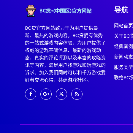
导航
网站首页
BC贷官方网站致力于为用户提供最
新、最热的游戏内容。BC贷拥有优秀
关于BC
的一站式游戏内容体验，为用户提供了
经典案例
权威的游戏基础信息、最新的游戏动
新闻动态
态，真实的评论评测以及丰富的攻略资
讯等内容，满足用户找游戏和玩游戏的
服务类型
诉求。加入我们同时可以和千万游戏爱
联络BC
好者交流心得，共建游戏社区。