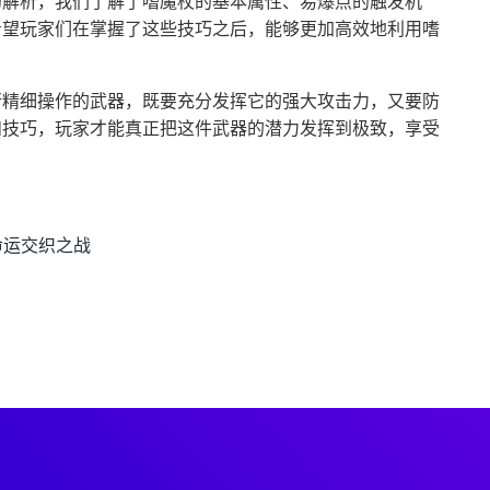
的解析，我们了解了嗜魔杖的基本属性、易爆点的触发机
希望玩家们在掌握了这些技巧之后，能够更加高效地利用嗜
行精细操作的武器，既要充分发挥它的强大攻击力，又要防
和技巧，玩家才能真正把这件武器的潜力发挥到极致，享受
命运交织之战