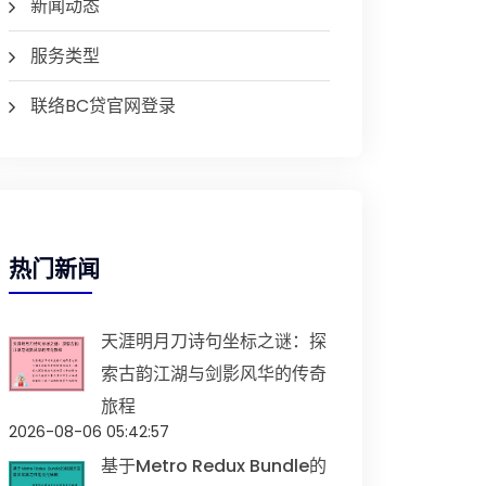
新闻动态
服务类型
联络BC贷官网登录
热门新闻
天涯明月刀诗句坐标之谜：探
索古韵江湖与剑影风华的传奇
旅程
2026-08-06 05:42:57
基于Metro Redux Bundle的