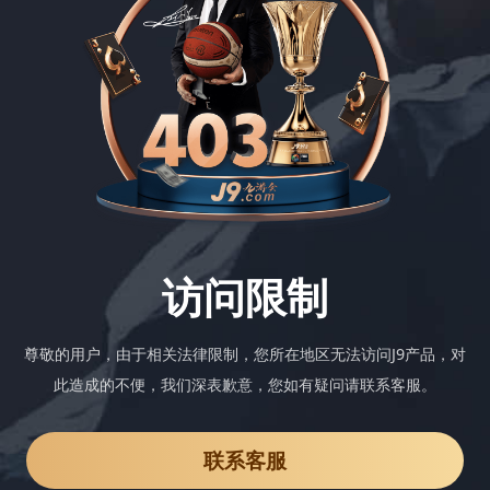
访问限制
尊敬的用户，由于相关法律限制，您所在地区无法访问J9产品，对
此造成的不便，我们深表歉意，您如有疑问请联系客服。
联系客服