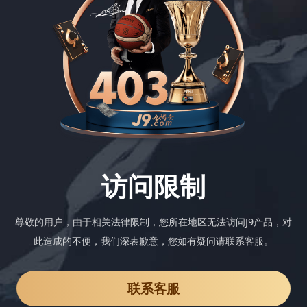
访问限制
尊敬的用户，由于相关法律限制，您所在地区无法访问J9产品，对
此造成的不便，我们深表歉意，您如有疑问请联系客服。
联系客服