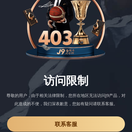
访问限制
尊敬的用户，由于相关法律限制，您所在地区无法访问J9产品，对
此造成的不便，我们深表歉意，您如有疑问请联系客服。
联系客服