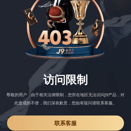
访问限制
尊敬的用户，由于相关法律限制，您所在地区无法访问J9产品，对
此造成的不便，我们深表歉意，您如有疑问请联系客服。
联系客服