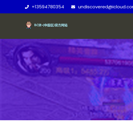
+13594780354
undiscovered@icloud.c